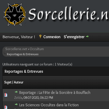
Bienvenue, Visiteur !
Connexion
S’enregistrer
Sorcellerie.net
›
Occultum
Reportages & Entrevues
Utilisateurs naviguant sur ce forum : 1 Visiteur(s)
Reportages & Entrevues
Sujet
/
Auteur
Reportage : La Fête de la Sorcière à Rouffach
0 Votes - 0 sur 5 en moyenne
1
2
3
4
5
Zelda
,
08-07-2020, 06:22 PM
Les Sciences Occultes dans la Fiction
0 Votes - 0 sur 5 en moyenne
1
2
3
4
5