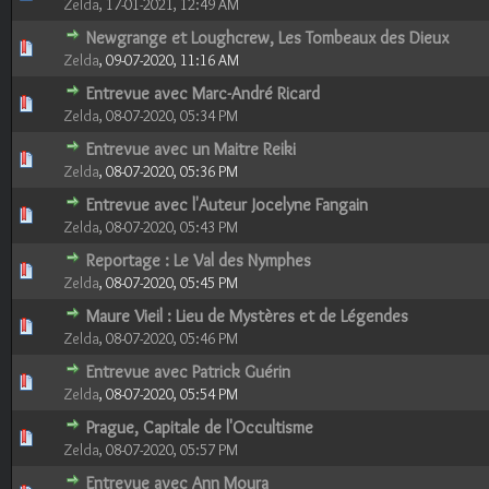
Zelda
,
17-01-2021, 12:49 AM
Newgrange et Loughcrew, Les Tombeaux des Dieux
1 Votes - 5 sur 5 en moyenne
1
2
3
4
5
Zelda
,
09-07-2020, 11:16 AM
Entrevue avec Marc-André Ricard
0 Votes - 0 sur 5 en moyenne
1
2
3
4
5
Zelda
,
08-07-2020, 05:34 PM
Entrevue avec un Maitre Reiki
1 Votes - 1 sur 5 en moyenne
1
2
3
4
5
Zelda
,
08-07-2020, 05:36 PM
Entrevue avec l'Auteur Jocelyne Fangain
0 Votes - 0 sur 5 en moyenne
1
2
3
4
5
Zelda
,
08-07-2020, 05:43 PM
Reportage : Le Val des Nymphes
0 Votes - 0 sur 5 en moyenne
1
2
3
4
5
Zelda
,
08-07-2020, 05:45 PM
Maure Vieil : Lieu de Mystères et de Légendes
0 Votes - 0 sur 5 en moyenne
1
2
3
4
5
Zelda
,
08-07-2020, 05:46 PM
Entrevue avec Patrick Guérin
0 Votes - 0 sur 5 en moyenne
1
2
3
4
5
Zelda
,
08-07-2020, 05:54 PM
Prague, Capitale de l'Occultisme
0 Votes - 0 sur 5 en moyenne
1
2
3
4
5
Zelda
,
08-07-2020, 05:57 PM
Entrevue avec Ann Moura