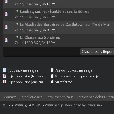
0 Votes - 0 sur 5 en moyenne
1
2
3
4
5
Zelda
,
08-07-2020, 06:12 PM
Londres, ses lieux hantés et ses fantômes
0 Votes - 0 sur 5 en moyenne
1
2
3
4
5
Zelda
,
08-07-2020, 06:29 PM
Le Moulin des Sorcières de Castletown sur l’île de Man
0 Votes - 0 sur 5 en moyenne
1
2
3
4
5
Zelda
,
08-07-2020, 06:30 PM
La Chasse aux Sorcières
1 Votes - 4 sur 5 en moyenne
1
2
3
4
5
Zelda
,
12-10-2020, 04:12 PM
Nouveaux messages
Pas de nouveau message
Sujet populaire (Nouveau)
Vous avez participé à ce sujet
Sujet populaire (Ancien)
Sujet fermé
Contact
Sorcellerie.net
Retourner en haut
Version bas-débit (Archi
Moteur
MyBB
, © 2002-2026
MyBB Group
.
Developed by IcyForums