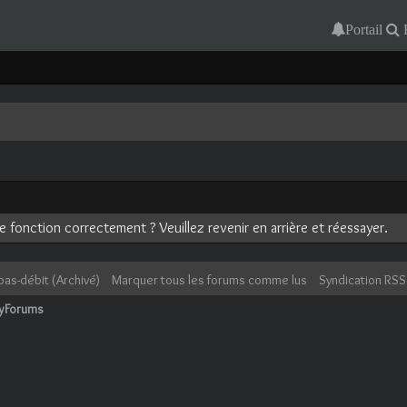
Portail
 fonction correctement ? Veuillez revenir en arrière et réessayer.
bas-débit (Archivé)
Marquer tous les forums comme lus
Syndication RSS
cyForums