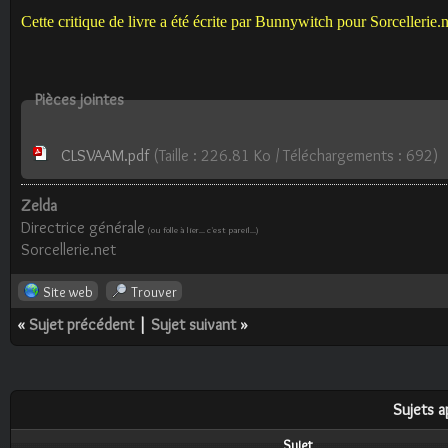
Cette critique de livre
a été écri
te par Bunnywitch
pour Sorcellerie.n
Pièces jointes
CLSVAAM.pdf
(Taille : 226.81 Ko / Téléchargements : 692)
Zelda
Directrice générale
(ou folle à lier... c'est pareil...)
Sorcellerie.net
Site web
Trouver
«
Sujet précédent
|
Sujet suivant
»
Sujets a
Sujet