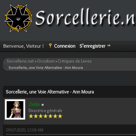
Bienvenue, Visiteur !
Connexion
S’enregistrer
Sorcellerie.net
›
Occultum
›
Critiques de Livres
Sorcellerie, une Voie Alternative - Ann Moura
ote(s))
Sorcellerie, une Voie Alternative - Ann Moura
Zelda
Directrice générale
09-07-2020, 12:06 AM