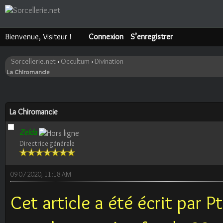
Bienvenue, Visiteur !
Connexion
S’enregistrer
Sorcellerie.net
›
Occultum
›
Divination
La Chiromancie
ote(s))
La Chiromancie
Zelda
Directrice générale
09-07-2020, 11:18 AM
Cet article a été écrit par P