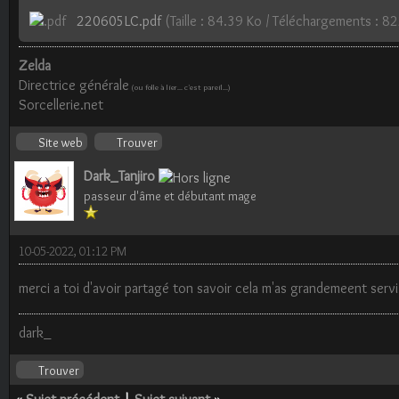
220605LC.pdf
(Taille : 84.39 Ko / Téléchargements : 82
Zelda
Directrice générale
(ou folle à lier... c'est pareil...)
Sorcellerie.net
Site web
Trouver
Dark_Tanjiro
passeur d'âme et débutant mage
10-05-2022, 01:12 PM
merci a toi d'avoir partagé ton savoir cela m'as grandemeent servi
dark_
Trouver