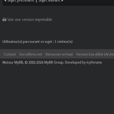
«
Sujet précédent
|
Sujet suivant
»
Voir une version imprimable
Utilisateur(s) parcourant ce sujet : 1 visiteur(s)
Contact
Sorcellerie.net
Retourner en haut
Version bas-débit (Archi
Moteur
MyBB
, © 2002-2026
MyBB Group
.
Developed by IcyForums