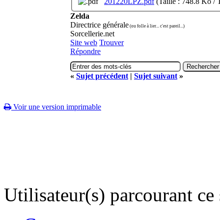
201220LPZ.pdf
(Taille : 748.8 Ko /
Zelda
Directrice générale
(ou folle à lier... c'est pareil...)
Sorcellerie.net
Site web
Trouver
Répondre
«
Sujet précédent
|
Sujet suivant
»
Voir une version imprimable
Utilisateur(s) parcourant ce s