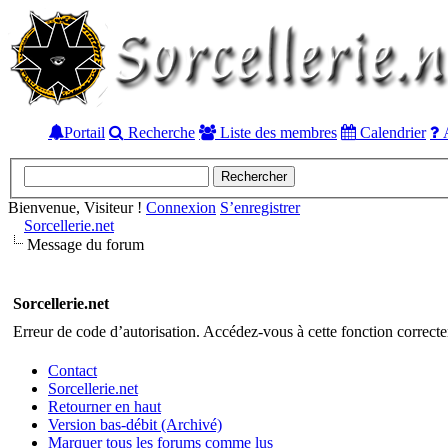
Portail
Recherche
Liste des membres
Calendrier
A
Bienvenue, Visiteur !
Connexion
S’enregistrer
Sorcellerie.net
Message du forum
Sorcellerie.net
Erreur de code d’autorisation. Accédez-vous à cette fonction correctem
Contact
Sorcellerie.net
Retourner en haut
Version bas-débit (Archivé)
Marquer tous les forums comme lus