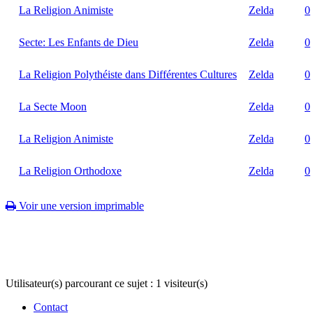
La Religion Animiste
Zelda
0
Secte: Les Enfants de Dieu
Zelda
0
La Religion Polythéiste dans Différentes Cultures
Zelda
0
La Secte Moon
Zelda
0
La Religion Animiste
Zelda
0
La Religion Orthodoxe
Zelda
0
Voir une version imprimable
Utilisateur(s) parcourant ce sujet : 1 visiteur(s)
Contact