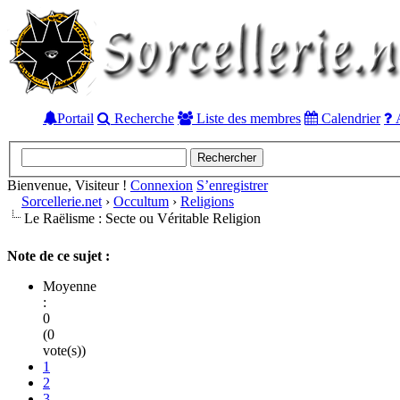
Portail
Recherche
Liste des membres
Calendrier
A
Bienvenue, Visiteur !
Connexion
S’enregistrer
Sorcellerie.net
›
Occultum
›
Religions
Le Raëlisme : Secte ou Véritable Religion
Note de ce sujet :
Moyenne
:
0
(0
vote(s))
1
2
3