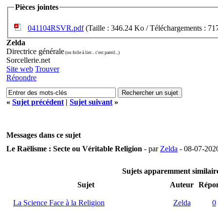
Pièces jointes
041104RSVR.pdf
(Taille : 346.24 Ko / Téléchargements : 71
Zelda
Directrice générale
(ou folle à lier... c'est pareil...)
Sorcellerie.net
Site web
Trouver
Répondre
«
Sujet précédent
|
Sujet suivant
»
Messages dans ce sujet
Le Raëlisme : Secte ou Véritable Religion
- par
Zelda
- 08-07-202
Sujets apparemment similai
Sujet
Auteur
Répon
La Science Face à la Religion
Zelda
0