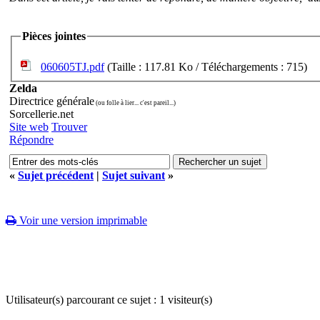
Pièces jointes
060605TJ.pdf
(Taille : 117.81 Ko / Téléchargements : 715)
Zelda
Directrice générale
(ou folle à lier... c'est pareil...)
Sorcellerie.net
Site web
Trouver
Répondre
«
Sujet précédent
|
Sujet suivant
»
Voir une version imprimable
Utilisateur(s) parcourant ce sujet : 1 visiteur(s)