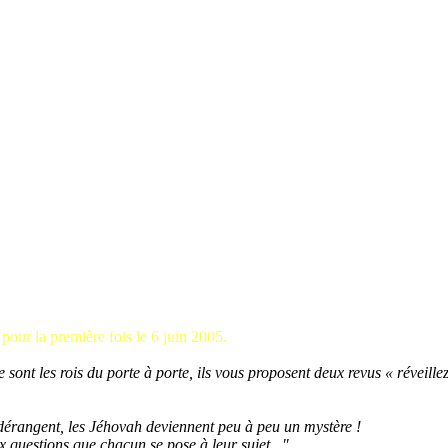
 pour la première fois le 6 juin 2005.
 sont les rois du porte à porte, ils vous proposent deux revus « réveill
 dérangent, les Jéhovah deviennent peu à peu un mystère !
x questions que chacun se pose à leur sujet..."