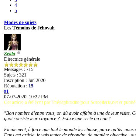
4
5
Modes de sujets
Les Témoins de Jéhovah
Zelda
Directrice générale
Messages : 715
Sujets : 321
Inscription : Jun 2020
Réputation :
15
#1
07-07-2020, 10:22 PM
Cet article a été écrit par Théoaphrodite pour Sorcellerie.net et publié
"Bon nombre d’entre vous, on dû avoir affaire à une de leur visite. Ce
quoi consiste leur croyance ? Est-ce une secte ou non ?
Finalement, à force que tout le monde les chasse, parce qu’ils nous
Dans cet article, je vais tenter de répondre, de manière objective, au