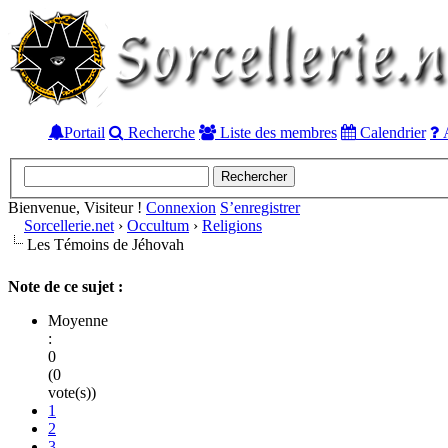
Portail
Recherche
Liste des membres
Calendrier
A
Bienvenue, Visiteur !
Connexion
S’enregistrer
Sorcellerie.net
›
Occultum
›
Religions
Les Témoins de Jéhovah
Note de ce sujet :
Moyenne
:
0
(0
vote(s))
1
2
3