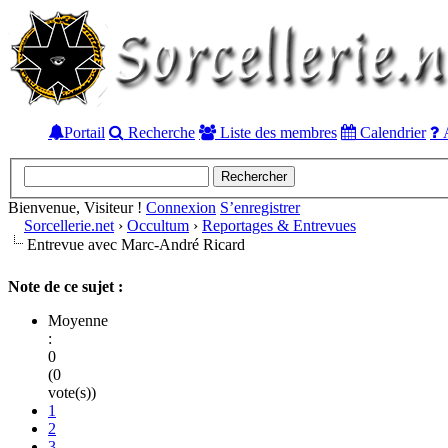
Portail
Recherche
Liste des membres
Calendrier
A
Bienvenue, Visiteur !
Connexion
S’enregistrer
Sorcellerie.net
›
Occultum
›
Reportages & Entrevues
Entrevue avec Marc-André Ricard
Note de ce sujet :
Moyenne
:
0
(0
vote(s))
1
2
3