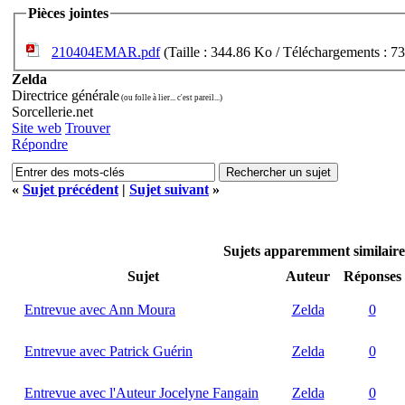
Pièces jointes
210404EMAR.pdf
(Taille : 344.86 Ko / Téléchargements : 7
Zelda
Directrice générale
(ou folle à lier... c'est pareil...)
Sorcellerie.net
Site web
Trouver
Répondre
«
Sujet précédent
|
Sujet suivant
»
Sujets apparemment similair
Sujet
Auteur
Réponses
Entrevue avec Ann Moura
Zelda
0
Entrevue avec Patrick Guérin
Zelda
0
Entrevue avec l'Auteur Jocelyne Fangain
Zelda
0