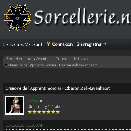
Bienvenue, Visiteur !
Connexion
S’enregistrer
Sorcellerie.net
›
Occultum
›
Critiques de Livres
Grimoire de l'Apprenti Sorcier - Oberon Zell-Ravenheart
ote(s))
Grimoire de l'Apprenti Sorcier - Oberon Zell-Ravenheart
Zelda
Directrice générale
13-12-2020, 10:20 AM