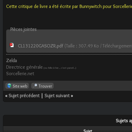
Cette critique de livre a été écrite par Bunnywitch pour Sorceller
Pièces jointes
CL131220GASOZR.pdf
(Taille : 307.49 Ko / Téléchargemen
Zelda
Directrice générale
(ou folle à lier... c'est pareil...)
Sorcellerie.net
Site web
Trouver
«
Sujet précédent
|
Sujet suivant
»
Sujets a
Sujet