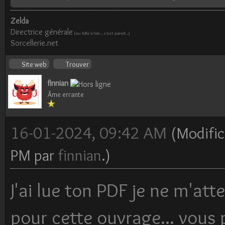
Zelda
Directrice générale
(ou folle à lier... c'est pareil...)
Sorcellerie.net
Site web
Trouver
finnian
Âme errante
16-01-2024, 09:42 AM
(Modific
PM par
finnian
.)
J'ai lue ton PDF je ne m'att
pour cette ouvrage... vous 