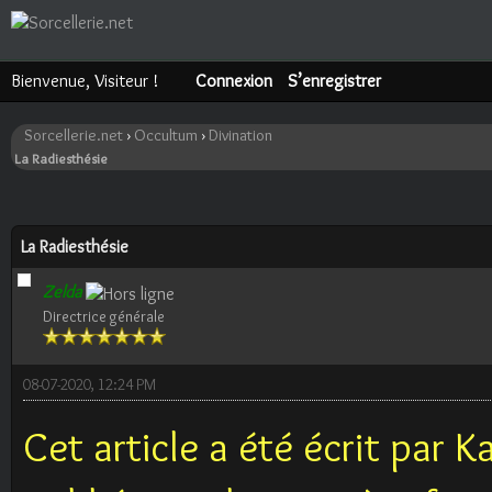
Bienvenue, Visiteur !
Connexion
S’enregistrer
Sorcellerie.net
›
Occultum
›
Divination
La Radiesthésie
ote(s))
La Radiesthésie
Zelda
Directrice générale
08-07-2020, 12:24 PM
Cet article a été écrit par K