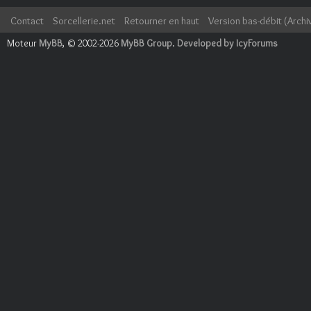
Contact
Sorcellerie.net
Retourner en haut
Version bas-débit (Archi
Moteur
MyBB
, © 2002-2026
MyBB Group
.
Developed by IcyForums